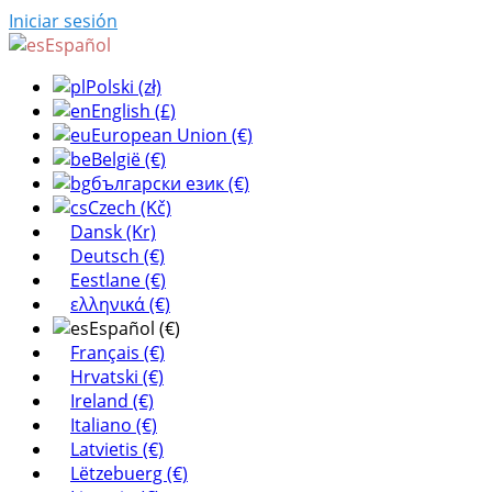
Iniciar sesión
Español
Polski (zł)
English (£)
European Union (€)
België (€)
български език (€)
Czech (Kč)
Dansk (Kr)
Deutsch (€)
Eestlane (€)
ελληνικά (€)
Español (€)
Français (€)
Hrvatski (€)
Ireland (€)
Italiano (€)
Latvietis (€)
Lëtzebuerg (€)