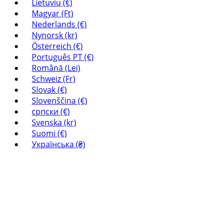
Lietuvių (€)
Magyar (Ft)
Nederlands (€)
Nynorsk (kr)
Österreich (€)
Português PT (€)
Română (Lei)
Schweiz (Fr)
Slovak (€)
Slovenščina (€)
српски (€)
Svenska (kr)
Suomi (€)
Українська (₴)