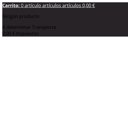
Carrito:
0
artículo
artículos
artículos
0,00 €
Ningún producto
A determinar
Transporte
0,00 €
Impuestos
0,00 €
Total
Estos precios se entienden IVA incluído
Confirmar
Su cuenta
Producto añadido correctamente a su carrito de la compr
Cantidad
Total
Hay
0
artículos en su carrito.
Hay 1 artículo en su carrito.
Total productos: (impuestos inc.)
Total envío: (impuestos inc.)
A determinar
Impuestos
0,00 €
Total (impuestos inc.)