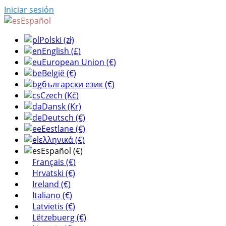
Iniciar sesión
Español
Polski (zł)
English (£)
European Union (€)
België (€)
български език (€)
Czech (Kč)
Dansk (Kr)
Deutsch (€)
Eestlane (€)
ελληνικά (€)
Español (€)
Français (€)
Hrvatski (€)
Ireland (€)
Italiano (€)
Latvietis (€)
Lëtzebuerg (€)