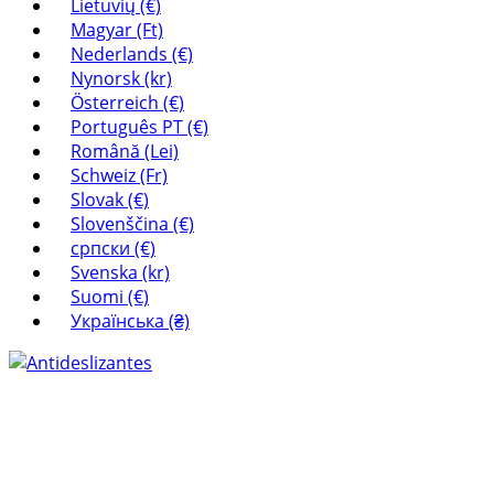
Lietuvių (€)
Magyar (Ft)
Nederlands (€)
Nynorsk (kr)
Österreich (€)
Português PT (€)
Română (Lei)
Schweiz (Fr)
Slovak (€)
Slovenščina (€)
српски (€)
Svenska (kr)
Suomi (€)
Українська (₴)