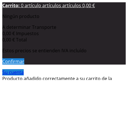
Carrito:
0
artículo
artículos
artículos
0,00 €
Ningún producto
A determinar
Transporte
0,00 €
Impuestos
0,00 €
Total
Estos precios se entienden IVA incluído
Confirmar
Su cuenta
Producto añadido correctamente a su carrito de la
compra
Cantidad
Total
Hay
0
artículos en su carrito.
Hay 1 artículo en su carrito.
Total productos: (impuestos inc.)
Total envío: (impuestos inc.)
A determinar
Impuestos
0,00 €