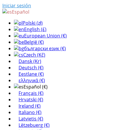
Iniciar sesión
Español
Polski (zł)
English (£)
European Union (€)
België (€)
български език (€)
Czech (Kč)
Dansk (Kr)
Deutsch (€)
Eestlane (€)
ελληνικά (€)
Español (€)
Français (€)
Hrvatski (€)
Ireland (€)
Italiano (€)
Latvietis (€)
Lëtzebuerg (€)