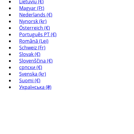
Lietuvių (€)
Magyar (Ft)
Nederlands (€)
Nynorsk (kr)
Österreich (€)
Português PT (€)
Română (Lei)
Schweiz (Fr)
Slovak (€)
Slovenščina (€)
српски (€)
Svenska (kr)
Suomi (€)
Українська (₴)