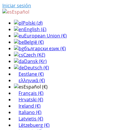
Iniciar sesión
Español
Polski (zł)
English (£)
European Union (€)
België (€)
български език (€)
Czech (Kč)
Dansk (Kr)
Deutsch (€)
Eestlane (€)
ελληνικά (€)
Español (€)
Français (€)
Hrvatski (€)
Ireland (€)
Italiano (€)
Latvietis (€)
Lëtzebuerg (€)