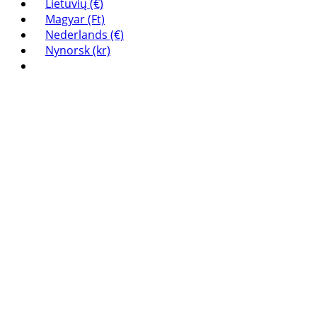
Lietuvių (€)
Magyar (Ft)
Nederlands (€)
Nynorsk (kr)