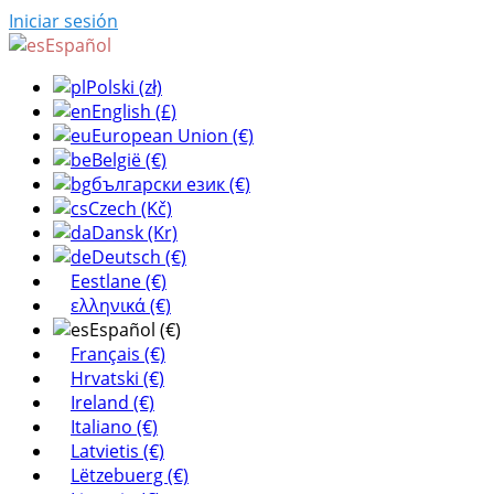
Iniciar sesión
Español
Polski (zł)
English (£)
European Union (€)
België (€)
български език (€)
Czech (Kč)
Dansk (Kr)
Deutsch (€)
Eestlane (€)
ελληνικά (€)
Español (€)
Français (€)
Hrvatski (€)
Ireland (€)
Italiano (€)
Latvietis (€)
Lëtzebuerg (€)