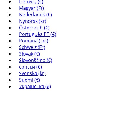
Lietuvių (€)
Magyar (Ft)
Nederlands (€)
Nynorsk (kr)
Österreich (€)
Português PT (€)
Română (Lei)
Schweiz (Fr)
Slovak (€)
Slovenščina (€)
српски (€)
Svenska (kr)
Suomi (€)
Українська (₴)