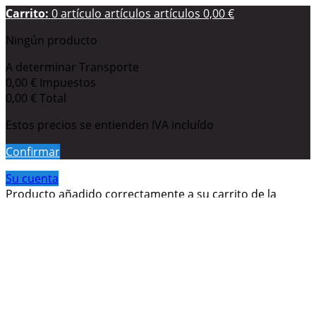
Carrito:
0
artículo
artículos
artículos
0,00 €
Ningún producto
A determinar
Transporte
0,00 €
Impuestos
0,00 €
Total
Estos precios se entienden IVA incluído
Confirmar
Su cuenta
Producto añadido correctamente a su carrito de la
compra
Cantidad
Total
Hay
0
artículos en su carrito.
Hay 1 artículo en su carrito.
Total productos: (impuestos inc.)
Total envío: (impuestos inc.)
A determinar
Impuestos
0,00 €