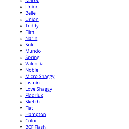
Maroc
Union
Belle
Union
Teddy
Flim
Narin
Sole
Mundo
Spring
Valencia
Noble
Micro Shaggy
Jasmin
Love Shaggy
Floorlux
Sketch
Flat
Hampton
Color
BCF Flash