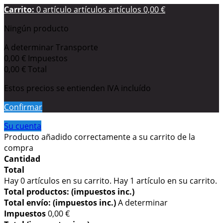
Carrito:
0
artículo
artículos
artículos
0,00 €
Ningún producto
A determinar
Transporte
0,00 €
Impuestos
0,00 €
Total
Estos precios se entienden IVA incluído
Confirmar
Su cuenta
Producto añadido correctamente a su carrito de la
compra
Cantidad
Total
Hay
0
artículos en su carrito.
Hay 1 artículo en su carrito.
Total productos: (impuestos inc.)
Total envío: (impuestos inc.)
A determinar
Impuestos
0,00 €