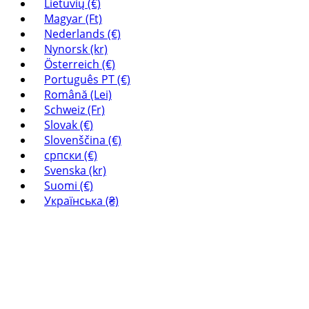
Lietuvių (€)
Magyar (Ft)
Nederlands (€)
Nynorsk (kr)
Österreich (€)
Português PT (€)
Română (Lei)
Schweiz (Fr)
Slovak (€)
Slovenščina (€)
српски (€)
Svenska (kr)
Suomi (€)
Українська (₴)