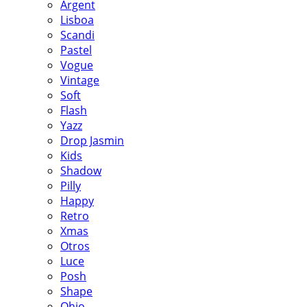
Argent
Lisboa
Scandi
Pastel
Vogue
Vintage
Soft
Flash
Yazz
Drop Jasmin
Kids
Shadow
Pilly
Happy
Retro
Xmas
Otros
Luce
Posh
Shape
Ohio