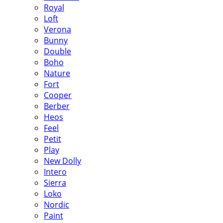
Royal
Loft
Verona
Bunny
Double
Boho
Nature
Fort
Cooper
Berber
Heos
Feel
Petit
Play
New Dolly
Intero
Sierra
Loko
Nordic
Paint