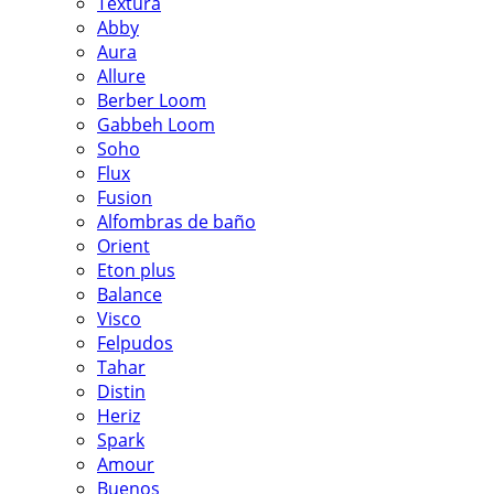
Textura
Abby
Aura
Allure
Berber Loom
Gabbeh Loom
Soho
Flux
Fusion
Alfombras de baño
Orient
Eton plus
Balance
Visco
Felpudos
Tahar
Distin
Heriz
Spark
Amour
Buenos