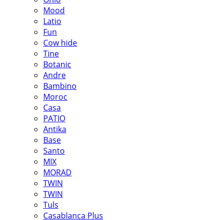
Mood
Latio
Fun
Cow hide
Tine
Botanic
Andre
Bambino
Moroc
Casa
PATIO
Antika
Base
Santo
MIX
MORAD
TWIN
TWIN
Tuls
Casablanca Plus