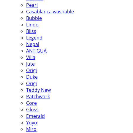
Pearl
Casablanca washable
Bubble
Lindo
Bliss
Legend
Nepal
ANTIGUA
Villa
Jute
Origi
Duke
Origi
Teddy New
Patchwork
Core
Gloss
Emerald
Yoyo
Miro