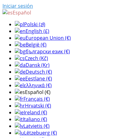
Iniciar sesión
Español
Polski (zł)
English (£)
European Union (€)
België (€)
български език (€)
Czech (Kč)
Dansk (Kr)
Deutsch (€)
Eestlane (€)
ελληνικά (€)
Español (€)
Français (€)
Hrvatski (€)
Ireland (€)
Italiano (€)
Latvietis (€)
Lëtzebuerg (€)