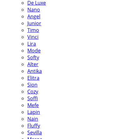
De Luxe
Nano
Angel
Junior
Timo
Vinci
Lira
Mode
Softy
Alter
Antika
Elitra
Sion
Cozy
Soffi
Mefe
Lapin
Nain
Fluffy
Sevilla