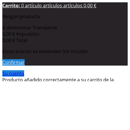
Carrito:
0
artículo
artículos
artículos
0,00 €
Ningún producto
A determinar
Transporte
0,00 €
Impuestos
0,00 €
Total
Estos precios se entienden IVA incluído
Confirmar
Su cuenta
Producto añadido correctamente a su carrito de la
compra
Cantidad
Total
Hay
0
artículos en su carrito.
Hay 1 artículo en su carrito.
Total productos: (impuestos inc.)
Total envío: (impuestos inc.)
A determinar
Impuestos
0,00 €