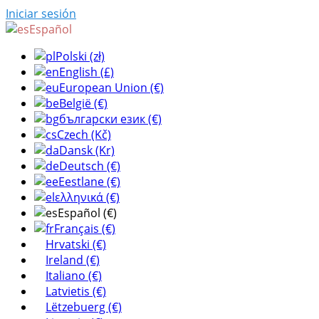
Iniciar sesión
Español
Polski (zł)
English (£)
European Union (€)
België (€)
български език (€)
Czech (Kč)
Dansk (Kr)
Deutsch (€)
Eestlane (€)
ελληνικά (€)
Español (€)
Français (€)
Hrvatski (€)
Ireland (€)
Italiano (€)
Latvietis (€)
Lëtzebuerg (€)