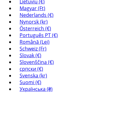
Lietuvių (€)
Magyar (Ft)
Nederlands (€)
Nynorsk (kr)
Österreich (€)
Português PT (€)
Română (Lei)
Schweiz (Fr)
Slovak (€)
Slovenščina (€)
српски (€)
Svenska (kr)
Suomi (€)
Українська (₴)