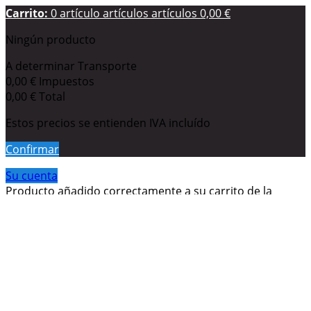
Carrito:
0
artículo
artículos
artículos
0,00 €
Ningún producto
A determinar
Transporte
0,00 €
Impuestos
0,00 €
Total
Estos precios se entienden IVA incluído
Confirmar
Su cuenta
Producto añadido correctamente a su carrito de la
compra
Cantidad
Total
Hay
0
artículos en su carrito.
Hay 1 artículo en su carrito.
Total productos: (impuestos inc.)
Total envío: (impuestos inc.)
A determinar
Impuestos
0,00 €