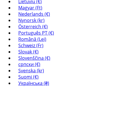
Lietuvių (€)
Magyar (Ft)
Nederlands (€)
Nynorsk (kr)
Österreich (€)
Português PT (€)
Română (Lei)
Schweiz (Fr)
Slovak (€)
Slovenščina (€)
српски (€)
Svenska (kr)
Suomi (€)
Українська (₴)