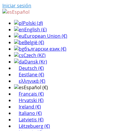
Iniciar sesión
Español
Polski (zł)
English (£)
European Union (€)
België (€)
български език (€)
Czech (Kč)
Dansk (Kr)
Deutsch (€)
Eestlane (€)
ελληνικά (€)
Español (€)
Français (€)
Hrvatski (€)
Ireland (€)
Italiano (€)
Latvietis (€)
Lëtzebuerg (€)