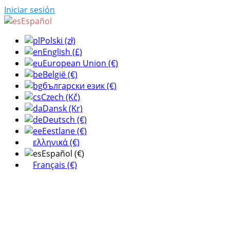
Iniciar sesión
Español
Polski (zł)
English (£)
European Union (€)
België (€)
български език (€)
Czech (Kč)
Dansk (Kr)
Deutsch (€)
Eestlane (€)
ελληνικά (€)
Español (€)
Français (€)