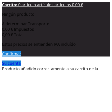
Carrito:
0
artículo
artículos
artículos
0,00 €
Ningún producto
A determinar
Transporte
0,00 €
Impuestos
0,00 €
Total
Estos precios se entienden IVA incluído
Confirmar
Su cuenta
Producto añadido correctamente a su carrito de la
compra
Cantidad
Total
Hay
0
artículos en su carrito.
Hay 1 artículo en su carrito.
Total productos: (impuestos inc.)
Total envío: (impuestos inc.)
A determinar
Impuestos
0,00 €