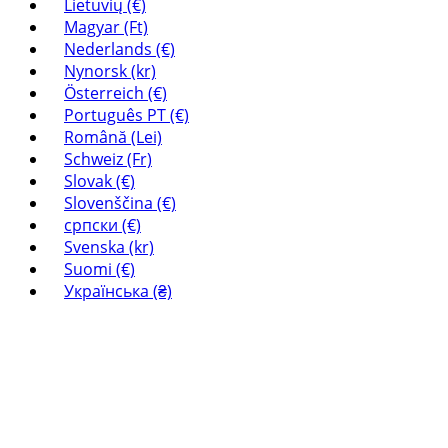
Lietuvių (€)
Magyar (Ft)
Nederlands (€)
Nynorsk (kr)
Österreich (€)
Português PT (€)
Română (Lei)
Schweiz (Fr)
Slovak (€)
Slovenščina (€)
српски (€)
Svenska (kr)
Suomi (€)
Українська (₴)