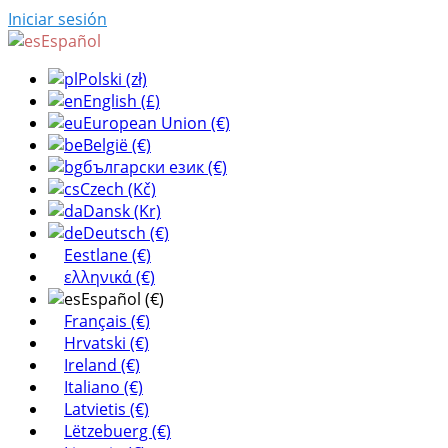
Iniciar sesión
Español
Polski (zł)
English (£)
European Union (€)
België (€)
български език (€)
Czech (Kč)
Dansk (Kr)
Deutsch (€)
Eestlane (€)
ελληνικά (€)
Español (€)
Français (€)
Hrvatski (€)
Ireland (€)
Italiano (€)
Latvietis (€)
Lëtzebuerg (€)