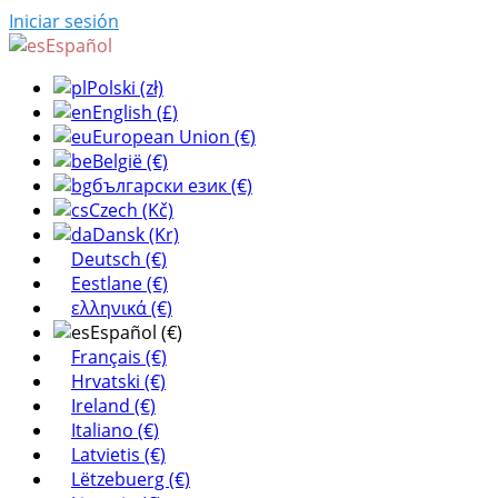
Iniciar sesión
Español
Polski (zł)
English (£)
European Union (€)
België (€)
български език (€)
Czech (Kč)
Dansk (Kr)
Deutsch (€)
Eestlane (€)
ελληνικά (€)
Español (€)
Français (€)
Hrvatski (€)
Ireland (€)
Italiano (€)
Latvietis (€)
Lëtzebuerg (€)