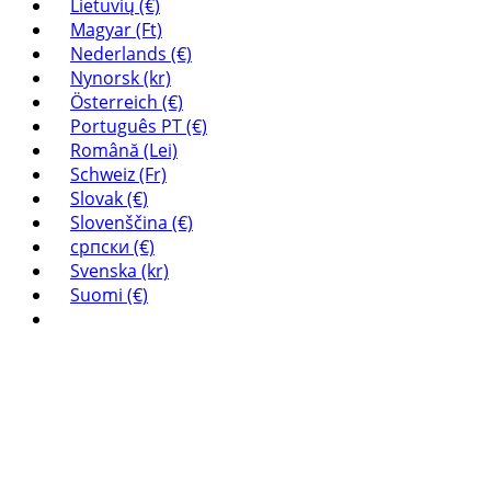
Lietuvių (€)
Magyar (Ft)
Nederlands (€)
Nynorsk (kr)
Österreich (€)
Português PT (€)
Română (Lei)
Schweiz (Fr)
Slovak (€)
Slovenščina (€)
српски (€)
Svenska (kr)
Suomi (€)