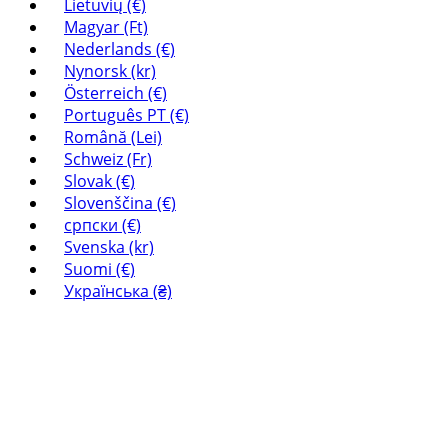
Lietuvių (€)
Magyar (Ft)
Nederlands (€)
Nynorsk (kr)
Österreich (€)
Português PT (€)
Română (Lei)
Schweiz (Fr)
Slovak (€)
Slovenščina (€)
српски (€)
Svenska (kr)
Suomi (€)
Українська (₴)