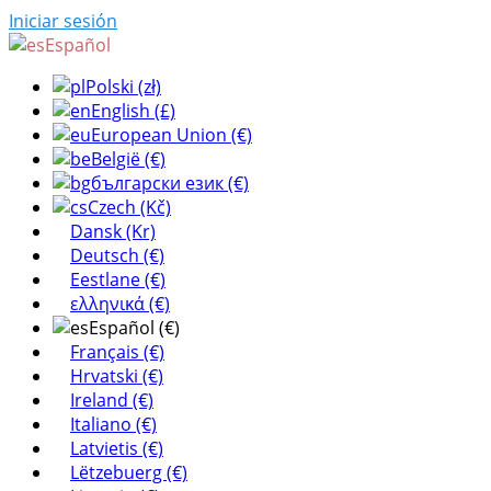
Iniciar sesión
Español
Polski (zł)
English (£)
European Union (€)
België (€)
български език (€)
Czech (Kč)
Dansk (Kr)
Deutsch (€)
Eestlane (€)
ελληνικά (€)
Español (€)
Français (€)
Hrvatski (€)
Ireland (€)
Italiano (€)
Latvietis (€)
Lëtzebuerg (€)