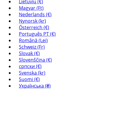
Lietuvių (€)
Magyar (Ft)
Nederlands (€)
Nynorsk (kr)
Österreich (€)
Português PT (€)
Română (Lei)
Schweiz (Fr)
Slovak (€)
Slovenščina (€)
српски (€)
Svenska (kr)
Suomi (€)
Українська (₴)