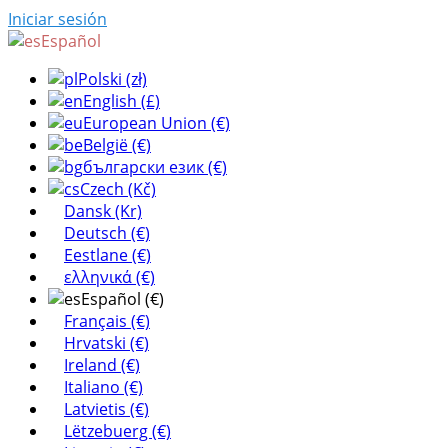
Iniciar sesión
Español
Polski (zł)
English (£)
European Union (€)
België (€)
български език (€)
Czech (Kč)
Dansk (Kr)
Deutsch (€)
Eestlane (€)
ελληνικά (€)
Español (€)
Français (€)
Hrvatski (€)
Ireland (€)
Italiano (€)
Latvietis (€)
Lëtzebuerg (€)